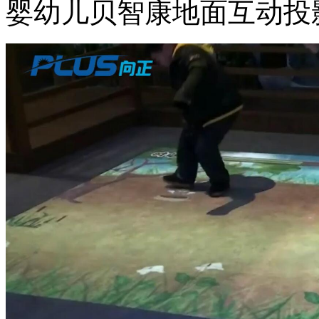
婴幼儿贝智康地面互动投